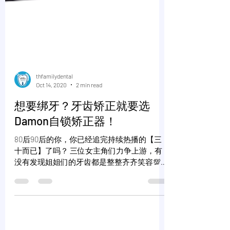
thfamilydental
Oct 14, 2020
2 min read
想要绑牙？牙齿矫正就要选
Damon自锁矫正器！
80后90后的你，你已经追完持续热播的【三
十而已】了吗？ 三位女主角们力争上游，有
没有发现姐姐们的牙齿都是整整齐齐笑容💯
分，就连当个小三也自信满满！🙊🙊 其中一