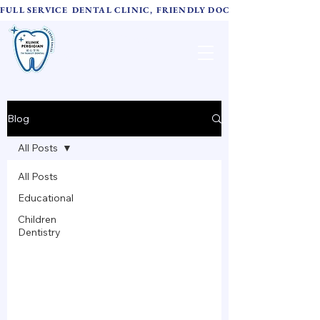
FULL SERVICE DENTAL CLINIC, FRIENDLY DOCTORS,  ADVANC
TH Family Dental
诚心牙科
Blog
All Posts
All Posts
Educational
Children
Dentistry