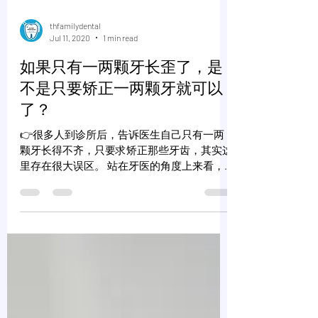
thfamilydental
Jul 11, 2020
1 min read
如果只有一两颗牙长歪了，是
不是只要矫正一两颗牙就可以
了？
👉很多人到诊所后，告诉医生自己只有一两
颗牙长得不齐，只要求矫正那些牙齿，其实这
里存在很大误区。 站在牙医的角度上来看，
矫正牙齿不仅仅是为了美观，更有健康和功能
的问题。 牙齿斜斜歪歪，会影响到部分的口
腔功能，如咀嚼、发音、吞咽及呼吸功能。尤